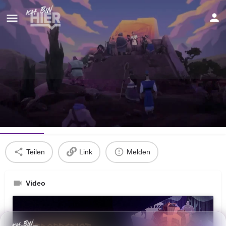
Wie im Himmel, so auf Erden
Details
Teilen
Link
Melden
Video