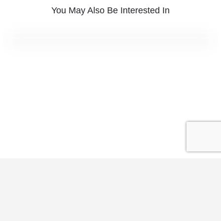
You May Also Be Interested In
Warum glaube ich - ein Video
Hat mein Leben einen Sinn - ein Video
Liebe deine Feinde