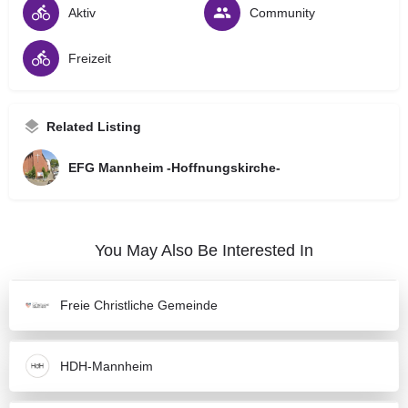
Aktiv
Community
Freizeit
Related Listing
EFG Mannheim -Hoffnungskirche-
Frühstücks-Treff
You May Also Be Interested In
Rudolstadter Weg 16
05/06/2026 9:30 - 11:30 Uhr
Fitness, Tanz & frische Luft für dich und dein Baby
Freie Christliche Gemeinde
Rheinauer Ring 133
22/05/2026 10:30 - 12:00 Uhr
I robot – Ist eine KI auch nur ein Mensch?
HDH-Mannheim
Pirnaer Str. 11
08/05/2026 19:30 - 21:00 Uhr