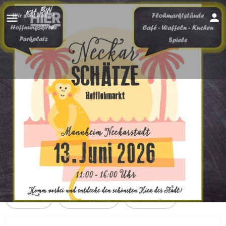
Neckarschätze entdecken
Hofflohmarkt auf dem Parkplatz
Datum
Anmelden
13/06/2026 11:00 - 16:00
Details
Anmeldung
Teilen
Ort finden
Melden