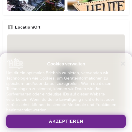
Location/Ort
Cookies verwalten
Um dir ein optimales Erlebnis zu bieten, verwenden wir
Technologien wie Cookies, um Geräteinformationen zu
speichern und/oder darauf zuzugreifen. Wenn du diesen
Technologien zustimmst, können wir Daten wie das
Surfverhalten oder eindeutige IDs auf dieser Website
verarbeiten. Wenn du deine Einwilligung nicht erteilst oder
zurückziehst, können bestimmte Merkmale und Funktionen
beeinträchtigt werden.
AKZEPTIEREN
Lenaustraße 53, Mannheim-Neckarstadt-
Get Directions
Ost, Deutschland